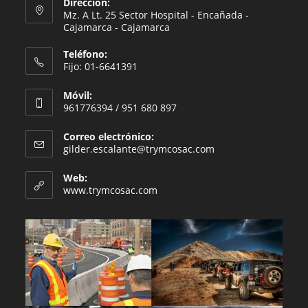
Dirección:
Mz. A Lt. 25 Sector Hospital - Encañada -
Cajamarca - Cajamarca
Teléfono:
Fijo: 01-6641391
Móvil:
961776394 / 951 680 897
Correo electrónico:
Se
gilder.escalante@trymcosac.com
abre
en
Web:
tu
www.trymcosac.com
aplicación